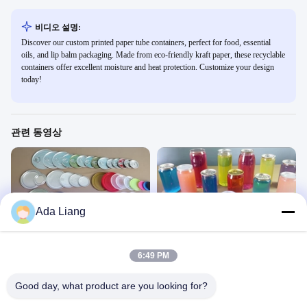
비디오 설명:
Discover our custom printed paper tube containers, perfect for food, essential
oils, and lip balm packaging. Made from eco-friendly kraft paper, these recyclable
containers offer excellent moisture and heat protection. Customize your design
today!
관련 동영상
Ada Liang
00:44
00:44
LID
차가운 PET 음료 주스 용기/병
易拉/撕纸罐
易拉/撕纸罐
6:49 PM
March 04, 2025
February 19, 2025
Good day, what product are you looking for?