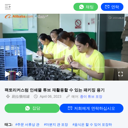
채팅
연락
팩토리커스텀 인쇄물 튜브 재활용할 수 있는 패키징 용기
易拉/撕纸罐
April 06, 2023
예어:
종이 튜브 포장
잡담
저희에게 연락하십시오
태그:
#
주문 서류상 관
#
마분지 관 포장
#
음식은 할 수 있어 포장하