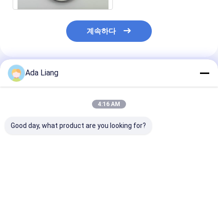
계속하다
Ada Liang
추천된 제품
4:16 AM
Good day, what product are you looking for?
2600ML 식품 등급 맞
분유용 2000ML 식품
테니스 공 포장용
춤형 PET 잔 식품 등급
등급 PET 용기 (플립 플
알루미늄 이지 오
비타민 단백질 우유 가
라스틱 캡 및 스푼 포함)
껑, 원형 밀폐 캔
루 용기?? 의 모양
빈 식품 등급 PET 병
레이트 소재의 이
(뚜껑 포함)
픈 엔드
최고의 가격
최고의 가격
최고의 